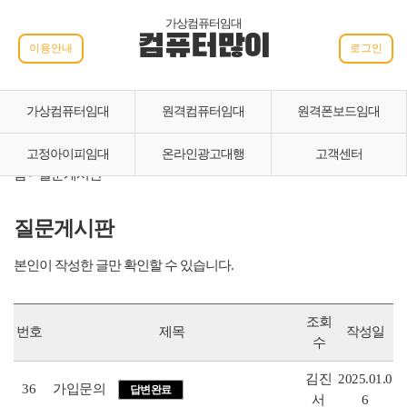
가상컴퓨터임대
컴퓨터많이
이용안내
로그인
가상컴퓨터임대
원격컴퓨터임대
원격폰보드임대
고정아이피임대
온라인광고대행
고객센터
홈 > 질문게시판
질문게시판
본인이 작성한 글만 확인할 수 있습니다.
조회
번호
제목
작성일
수
김진
2025.01.0
36
가입문의
답변완료
서
6