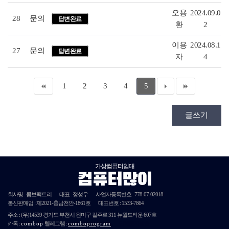
오용
2024.09.0
28
문의
답변완료
환
2
이용
2024.08.1
27
문의
답변완료
자
4
1
2
3
4
5
글쓰기
가상컴퓨터임대
컴퓨터많이
회사명 : 콤보팩트리
대표 : 정성우
사업자등록번호 :
778-07-02018
통신판매업 : 제
2021
-충남천안-
1861호
대표번호 : 1533-7864
주소 :
(우)14539
경기도 부천시 원미구 길주로 311 뉴월드타운 607호
카톡 :
combop
텔레그램 :
comboprogram
단체문자발송