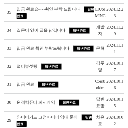
입금 완료요~~~확인 부탁 드립니다
LIUSI
2024.12.2
답변
35
MING
3
완료
개발
2024.11.2
34
질문이 있어 글을 남깁니다
답변완료
자
9
2024.11.1
33
입금 완료 확인 부탁드립니다
문혁
답변완료
1
김두
2024.10.1
32
멀티뷰셋팅
답변완료
영
7
Comb
2024.10.1
31
입금 완료
답변완료
okim
6
답변
2024.10.1
30
원격컴퓨터 피시게임
답변완료
요망
5
와이어가드 고정아이피 임대 문의
차은
2024.10.0
답변
29
호
2
완료