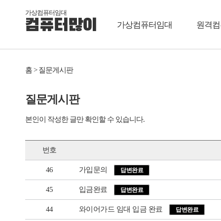
가상컴퓨터임대
컴퓨터많이
가상컴퓨터임대
원격컴
홈 > 질문게시판
질문게시판
본인이 작성한 글만 확인할 수 있습니다.
번호
46
가입문의
답변완료
45
입금완료
답변완료
44
와이어가드 임대 입금 완료
답변완료