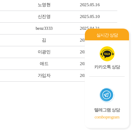
노영현
2025.05.16
신진영
2025.05.10
benz3333
2025.04.21
실시간 상담
김
2025.04.17
이광민
2025.04.14
애드
2025.03.19
카카오톡 상담
가입자
2025.03.13
글쓰기
텔레그램 상담
comboprogram