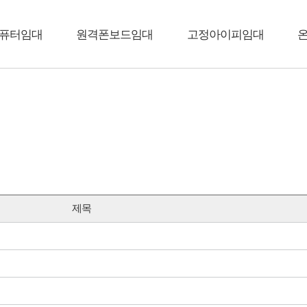
퓨터임대
원격폰보드임대
고정아이피임대
제목