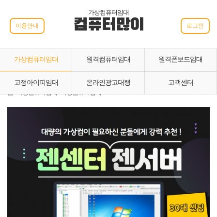
가상컴퓨터임대
컴퓨터많이
이용안내
로그인
가상컴퓨터임대
원격컴퓨터임대
원격폰보드임대
고정아이피임대
온라인광고대행
고객센터
홈 › 가상컴퓨터임대 › 가상컴퓨터임대