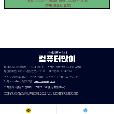
가상컴퓨터임대
컴퓨터많이
회사명 : 콤보팩트리
대표 : 정성우
사업자등록번호 :
778-07-02018
통신판매업 : 제
2021
-충남천안-
1861호
대표번호 : 1533-7864
주소 :
(우)14539
경기도 부천시 원미구 길주로 311 뉴월드타운 607호
카톡 :
combop
텔레그램 :
comboprogram
단체문자발송
고객센터 :
(평일 오전10시 ~ 오후7시 / 주말, 공휴일 휴무)
COPYRIGHT(C)콤보팩트리. 2022 ALL RIGHTS RESERVED