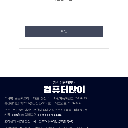
확인
가상컴퓨터임대
컴퓨터많이
회사명 : 콤보팩트리
대표 : 정성우
사업자등록번호 :
778-07-02018
통신판매업 : 제
2021
-충남천안-
1861호
대표번호 : 1533-7864
주소 :
(우)14539
경기도 부천시 원미구 길주로 311 뉴월드타운 607호
카톡 :
combop
텔레그램 :
comboprogram
단체문자발송
고객센터 :
(평일 오전10시 ~ 오후7시 / 주말, 공휴일 휴무)