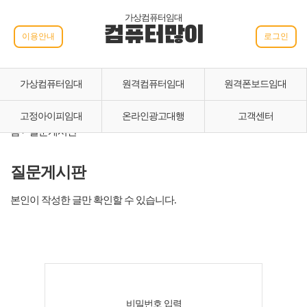
가상컴퓨터임대
컴퓨터많이
이용안내
로그인
가상컴퓨터임대
원격컴퓨터임대
원격폰보드임대
고정아이피임대
온라인광고대행
고객센터
홈 > 질문게시판
질문게시판
본인이 작성한 글만 확인할 수 있습니다.
비밀번호 입력